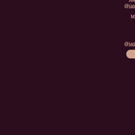
AR
@
ja
M
@
ja